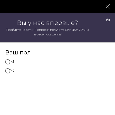
1/8
Вы у нас впервые?
Пройдите короткий опрос и получите СКИДКУ 20% на
СТУДИЯ КРАСОТЫ ART AVENUE
первое посещение!
АКЦИИ
Ваш пол
СПЕЦИАЛЬНЫЕ
М
ПРЕДЛОЖЕНИЯ СТУДИИ
КРАСОТЫ ART AVENUE
Ж
ПОЛУЧИТЬ СКИДКУ 20% НА ПЕРВЫЙ ВИЗИТ
ЗАПИСАТЬСЯ ОНЛАЙН